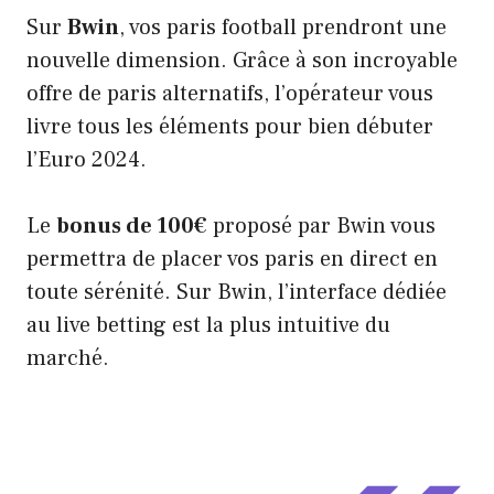
Sur
Bwin
, vos paris football prendront une
nouvelle dimension. Grâce à son incroyable
offre de paris alternatifs, l’opérateur vous
livre tous les éléments pour bien débuter
l’Euro 2024.
Le
bonus de 100€
proposé par Bwin vous
permettra de placer vos paris en direct en
toute sérénité. Sur Bwin, l’interface dédiée
au live betting est la plus intuitive du
marché.