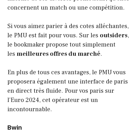
concernent un match ou une compétition.
Si vous aimez parier à des cotes alléchantes,
le PMU est fait pour vous. Sur les
outsiders
,
le bookmaker propose tout simplement
les
meilleures offres du marché
.
En plus de tous ces avantages, le PMU vous
proposera également une interface de paris
en direct très fluide. Pour vos paris sur
l’Euro 2024, cet opérateur est un
incontournable.
Bwin